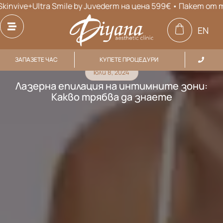
ve+Ultra Smile by Juvederm на цена 599€ • Пакет от три п
EN
ЗАПАЗЕТЕ ЧАС
КУПЕТЕ ПРОЦЕДУРИ
юли 8, 2024
Лазерна епилация на интимните зони:
Какво трябва да знаете