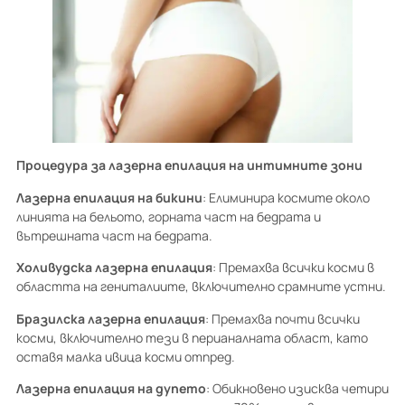
Процедура за лазерна епилация на интимните зони
Лазерна епилация на бикини
: Елиминира космите около
линията на бельото, горната част на бедрата и
вътрешната част на бедрата.
Холивудска лазерна епилация
: Премахва всички косми в
областта на гениталиите, включително срамните устни.
Бразилска лазерна епилация
: Премахва почти всички
косми, включително тези в перианалната област, като
оставя малка ивица косми отпред.
Лазерна епилация на дупето
: Обикновено изисква четири