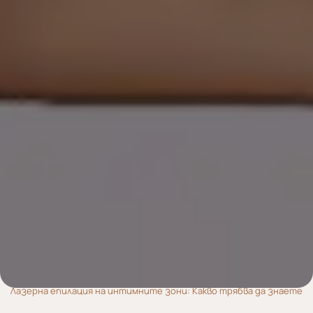
Homepage – Редакция
Полезно
Лазерна епилация на интимните зони: Какво трябва да знаете