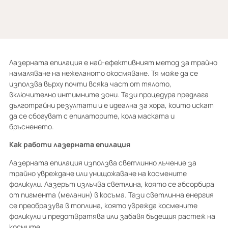
Лазерната епилация е най-ефективният метод за трайно
намаляване на нежеланото окосмяване. Тя може да се
използва върху почти всяка част от тялото,
включително интимните зони. Тази процедура предлага
дълготрайни резултати и е идеална за хора, които искат
да се сбогуват с епилаторите, кола маската и
бръсненето.
Как работи лазерната епилация
Лазерната епилация използва светлинно лъчение за
трайно увреждане или унищожаване на космените
фоликули. Лазерът излъчва светлина, която се абсорбира
от пигмента (меланин) в косъма. Тази светлинна енергия
се преобразува в топлина, която уврежда космените
фоликули и предотвратява или забавя бъдещия растеж на
космите.