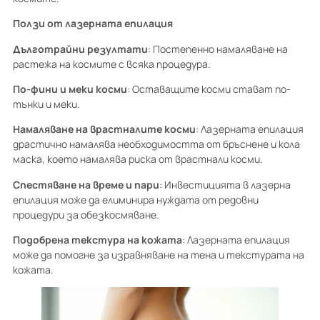
Ползи от лазерната епилация
Дълготрайни резултати
: Постепенно намаляване на
растежа на космите с всяка процедура.
По-фини и меки косми
: Оставащите косми стават по-
тънки и меки.
Намаляване на врастналите косми
: Лазерната епилация
драстично намалява необходимостта от бръснене и кола
маска, което намалява риска от врастнали косми.
Спестяване на време и пари
: Инвестицията в лазерна
епилация може да елиминира нуждата от редовни
процедури за обезкосмяване.
Подобрена текстура на кожата
: Лазерната епилация
може да помогне за изравняване на тена и текстурата на
кожата.