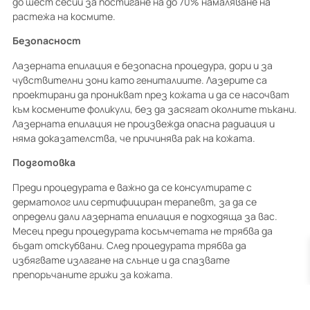
до шест сесии за постигане на до 70% намаляване на
растежа на космите.
Безопасност
Лазерната епилация е безопасна процедура, дори и за
чувствителни зони като гениталиите. Лазерите са
проектирани да проникват през кожата и да се насочват
към космените фоликули, без да засягат околните тъкани.
Лазерната епилация не произвежда опасна радиация и
няма доказателства, че причинява рак на кожата.
Подготовка
Преди процедурата е важно да се консултирате с
дерматолог или сертифициран терапевт, за да се
определи дали лазерната епилация е подходяща за вас.
Месец преди процедурата косъмчетата не трябва да
бъдат отскубвани. След процедурата трябва да
избягвате излагане на слънце и да спазвате
препоръчаните грижи за кожата.