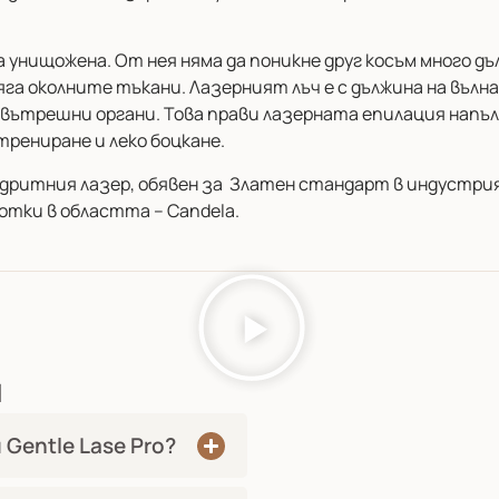
 унищожена. От нея няма да поникне друг косъм много дъ
яга околните тъкани. Лазерният лъч е с дължина на вълна
о вътрешни органи. Това прави лазерната епилация напъ
трениране и леко боцкане.
сандритния лазер, обявен за Златен стандарт в индустрия
отки в областта – Candela.
и
 Gentle Lase Pro?