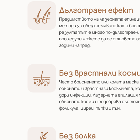
Дълготраен ефект
Предимството на лазерната епилац
методи за обезкосмяване като бръсне
резултатът е много по-дълготраен. 
процедури можете да се отървете о
години напред.
Без врастнали косм
Често бръсненето или колата маска 
обърнати и врастнали косъмчета, к
дори инфекции. Лазерната епилация 
обърнати косми и подобрява състоян
фоликула, циреи, пъпки и т.н.
Без болка