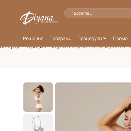
Решения
Програми
Процедури
Промо
Homepage – Редакция
/
Продукти
/
Лазерна епилация за жени с а