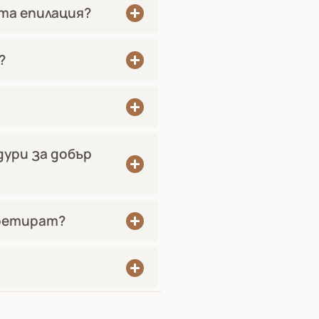
та епилация?
?
дури за добър
третират?