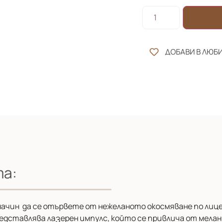
ДОБАВИ В ЛЮБ
та:
ачин да се отървете от нежеланото окосмяване по лице
дставлява лазерен импулс, който се привлича от меланин