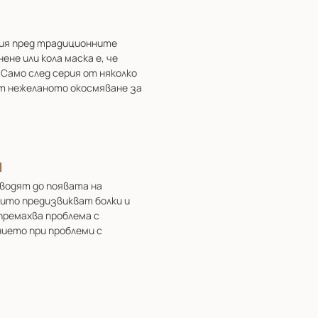
ия пред традиционните
не или кола маска е, че
Само след серия от няколко
т нежеланото окосмяване за
и
водят до появата на
оито предизвикват болки и
премахва проблема с
ието при проблеми с