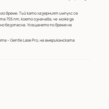
лго време. Тъй като лазерният импулс се
та 755 nm, което означава, че може да
лно безопасна. Усещането по време на
та – Gentle Lase Pro, на американската