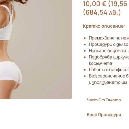
10,00
€
(19,56
(684,54 лв.)
Кратко описание:
Премахване на не
Процедури с дълг
Напълно безопасн
Подобрява циркул
косъмчета
Работа с професио
Без ограничение в
използването им
Част От Тялото
Брой Процедури