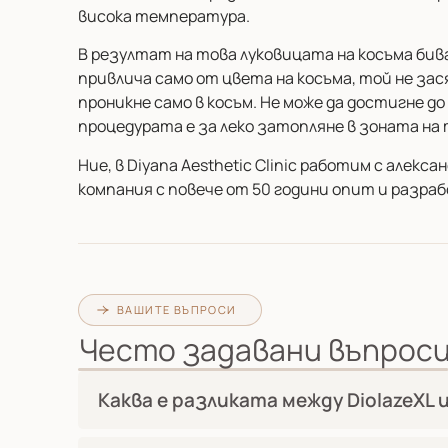
висока температура.
В резултат на това луковицата на косъма бива
привлича само от цвета на косъма, той не зас
проникне само в косъм. Не може да достигне д
процедурата е за леко затопляне в зоната на 
Ние, в Diyana Aesthetic Clinic работим с алек
компания с повече от 50 години опит и разраб
ВАШИТЕ ВЪПРОСИ
Често задавани въпрос
Каква е разликата между DiolazeXL и