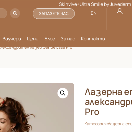
Skinvive+Ultra Smile by Juvederm на цен
EN
ЗАПАЗЕТЕ ЧАС
Ваучери
Цени
Блог
За нас
Контакти
лександритен лазер Gentle Lase Pro
Лазерна е
александр
Pro
Категория:
Лазерна еп