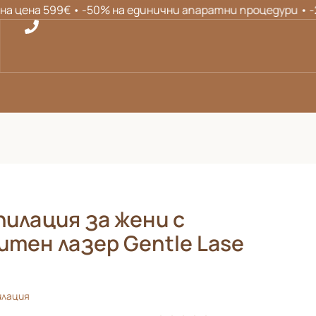
а 599€ • -50% на единични апаратни процедури • -20% на 
пилация за жени с
итен лазер Gentle Lase
илация