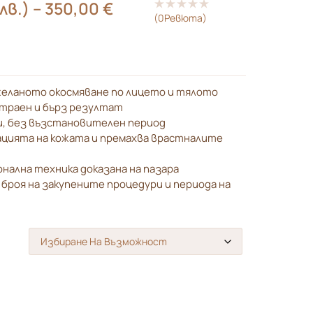
 лв.)
–
350,00
€
(
0
Ревюта)
желаното окосмяване по лицето и тялото
отраен и бърз резултат
и, без възстановителен период
ацията на кожата и премахва врастналите
нална техника доказана на пазара
 броя на закупените процедури и периода на